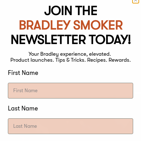
 erhält. Wenn das Fleisch einige Zeit ruht, wird es d
JOIN THE
 zum Servieren den perfekten Gargrad zu erreichen.
BRADLEY SMOKER
NEWSLETTER TODAY!
Your Bradley experience, elevated.
TEN, GEGRILLTES 
Product launches. Tips & Tricks. Recipes. Rewards.
TES FLEISCH ZU RU
First Name
Last Name