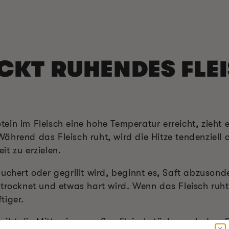
CKT RUHENDES FLE
ein im Fleisch eine hohe Temperatur erreicht, zieht
ährend das Fleisch ruht, wird die Hitze tendenziell
t zu erzielen.
chert oder gegrillt wird, beginnt es, Saft abzusonde
strocknet und etwas hart wird. Wenn das Fleisch ruh
tiger.
bt die Mitte eines großen Fleischstücks nach dem R