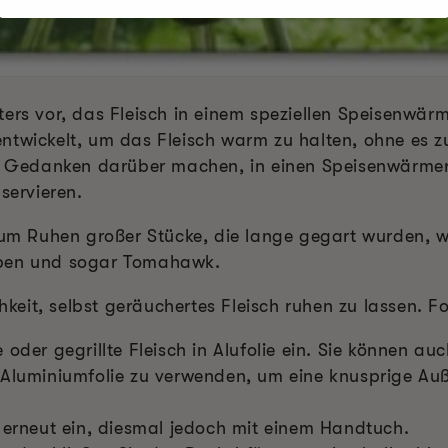
ers vor, das Fleisch in einem speziellen Speisenwärm
ntwickelt, um das Fleisch warm zu halten, ohne es z
ne Gedanken darüber machen, in einen Speisenwärmer 
servieren.
zum Ruhen großer Stücke, die lange gegart wurden, wi
lben und sogar Tomahawk.
chkeit, selbst geräuchertes Fleisch ruhen zu lassen. F
 oder gegrillte Fleisch in Alufolie ein. Sie können 
 Aluminiumfolie zu verwenden, um eine knusprige Auß
 erneut ein, diesmal jedoch mit einem Handtuch.