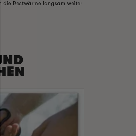
urch die Restwärme langsam weiter
UND
HEN