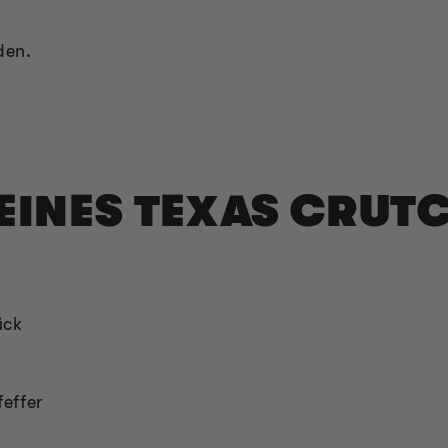
den.
INES TEXAS CRUTC
ück
effer