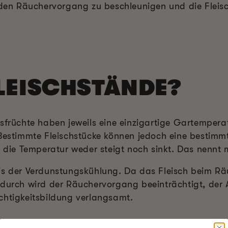
, den Räuchervorgang zu beschleunigen und die Flei
LEISCHSTÄNDE?
sfrüchte haben jeweils eine einzigartige Gartempera
 Bestimmte Fleischstücke können jedoch eine bestimm
s die Temperatur weder steigt noch sinkt. Das nennt
is der Verdunstungskühlung. Da das Fleisch beim Räu
adurch wird der Räuchervorgang beeinträchtigt, der
chtigkeitsbildung verlangsamt.