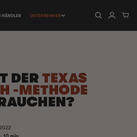
Einloggen
Warenkorb
N HÄNDLER
UNTERNEHMEN
ST DER
TEXAS
H -METHODE
 RAUCHEN?
 2022
e:
10 min