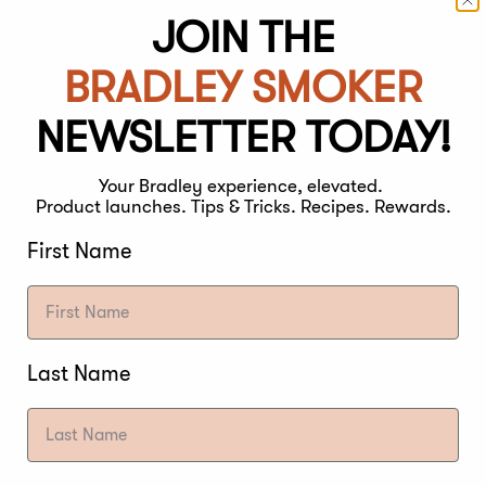
JOIN THE
BRADLEY SMOKER
 BRUSTSTÜCK EIN
NEWSLETTER TODAY!
Saft, Zucker und Trockenreiben hinzufügen, schmort d
Your Bradley experience, elevated.
Product launches. Tips & Tricks. Recipes. Rewards.
s liegt daran, dass Flüssigkeiten eine bessere Wär
First Name
Last Name