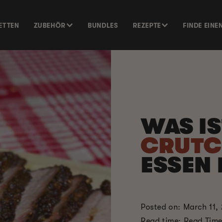
ETTEN
ZUBEHÖR
BUNDLES
REZEPTE
FINDE EINE
WAS I
CRUTC
ESSEN
Posted on: March 11,
Read time: Read Tim