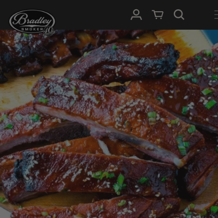
DIREKT ZUM
Einloggen
Warenkorb
INHALT