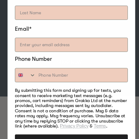
Der starke und süße Geschmack von Hickory
Bisquettes macht es zu einem der beliebtesten
Email*
Räucherhölzer und passt besonders gut zu
Geflügel, Rind, Schweinefleisch, Wild,
Wasservögeln, Nüssen und Käse.
Phone Number
SHOP NOW
By submitting this form and signing up for texts, you
consent to receive marketing text messages (e.g.
promos, cart reminders) from Grakka Ltd at the number
provided, including messages sent by autodialer.
Consent is not a condition of purchase. Msg & data
rates may apply. Msg frequency varies. Unsubscribe at
any time by replying STOP or clicking the unsubscribe
BESTE FOOD SMOKER.
link (where available).
Privacy Policy
&
Terms
.
IMMER.