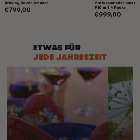
Bradley Raven Smoker
Professioneller elektr
P10 mit 4 Racks
Normaler
€799,00
Normaler
€999,00
Preis
Preis
ETWAS FÜR
JEDE JAHRESZEIT