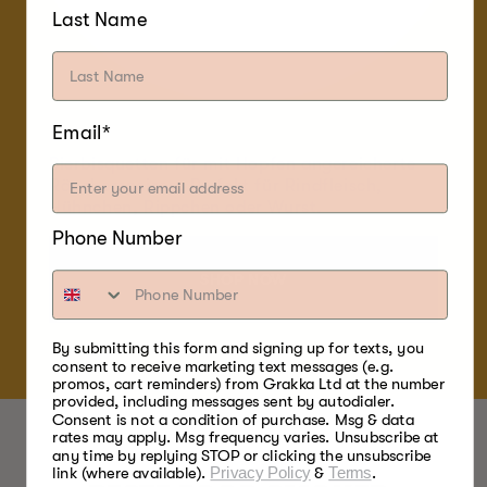
Last Name
Email*
Bierbisquetten für mit Hopfen angereicherte
Räucherspeisen. Perfekt für Rindfleisch,
Hühnchen, Rippchen oder Wurst.
Phone Number
SHOP NOW
By submitting this form and signing up for texts, you
consent to receive marketing text messages (e.g.
promos, cart reminders) from Grakka Ltd at the number
provided, including messages sent by autodialer.
Consent is not a condition of purchase. Msg & data
rates may apply. Msg frequency varies. Unsubscribe at
any time by replying STOP or clicking the unsubscribe
link (where available).
Privacy Policy
&
Terms
.