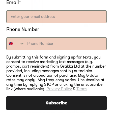
Email*
Phone Number
By submitting this form and signing up for texts, you
Professioneller elektrischer
consent to receive marketing text messages (e.g.
Räucherofen P10 mit 4 Racks
promos, cart reminders) from Grakka Ltd at the number
provided, including messages sent by autodialer.
Normaler
€999,00
Consent is not a condition of purchase. Msg & data
Preis
rates may apply. Msg frequency varies. Unsubscribe at
any time by replying STOP or clicking the unsubscribe
link (where available).
Privacy Policy
&
Terms
.
Subscribe