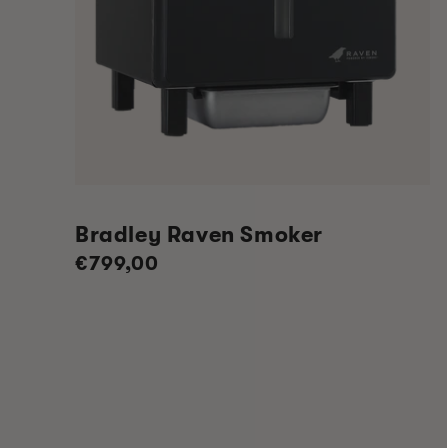
Bradley Raven Smoker
Normaler
€799,00
Preis