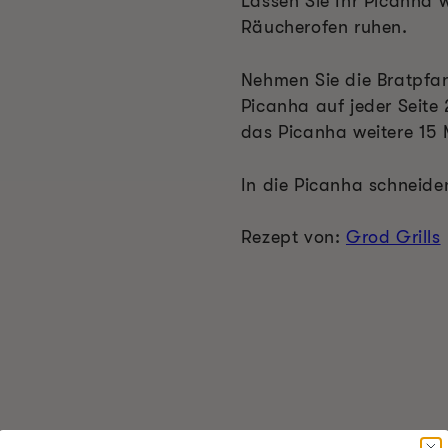
Lassen Sie Ihr Picanha 
Räucherofen ruhen.
Nehmen Sie die Bratpfa
Picanha auf jeder Seite
das Picanha weitere 15 
In die Picanha schneide
Rezept von:
Grod Grills