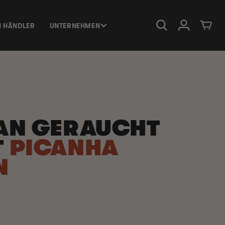
Einloggen
Warenkorb
N HÄNDLER
UNTERNEHMEN
AN GERAUCHT
T
PICANHA
N