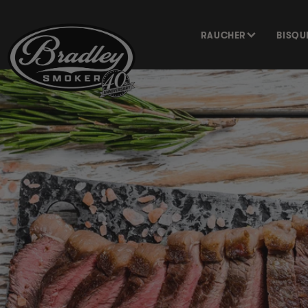
DIREKT
ZUM
INHALT
RAUCHER
BISQU