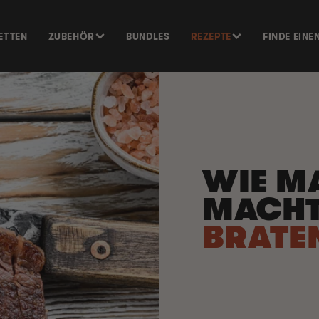
ETTEN
ZUBEHÖR
BUNDLES
REZEPTE
FINDE EINE
WIE M
MACH
BRATE