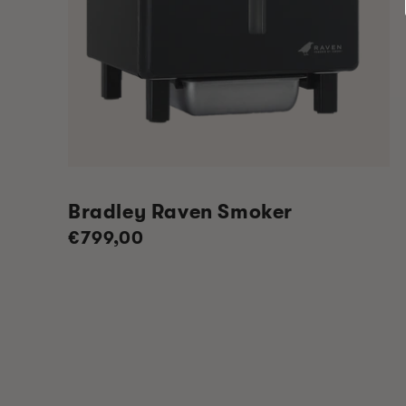
Bradley Raven Smoker
Normaler
€799,00
Preis