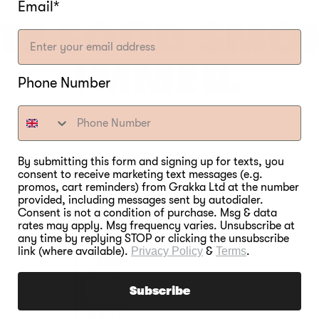
Email*
TE FOOD SMO
IMMER.
Phone Number
By submitting this form and signing up for texts, you
consent to receive marketing text messages (e.g.
promos, cart reminders) from Grakka Ltd at the number
provided, including messages sent by autodialer.
Consent is not a condition of purchase. Msg & data
rates may apply. Msg frequency varies. Unsubscribe at
any time by replying STOP or clicking the unsubscribe
link (where available).
Privacy Policy
&
Terms
.
Subscribe