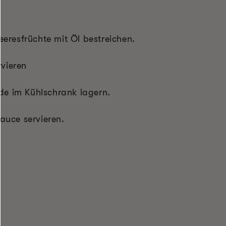
eeresfrüchte mit Öl bestreichen.
rvieren
nde im Kühlschrank lagern.
auce servieren.