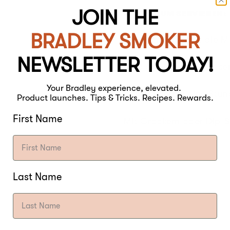
JOIN THE
FERTIG ZUM SERVIEREN:
BRADLEY SMOKER
Vor dem Servieren die M
NEWSLETTER TODAY!
Heiß servieren: sofort se
Your Bradley experience, elevated.
Kalt servieren: eine Stu
Product launches. Tips & Tricks. Recipes. Rewards.
First Name
Mit Crackern oder Dip-S
Last Name