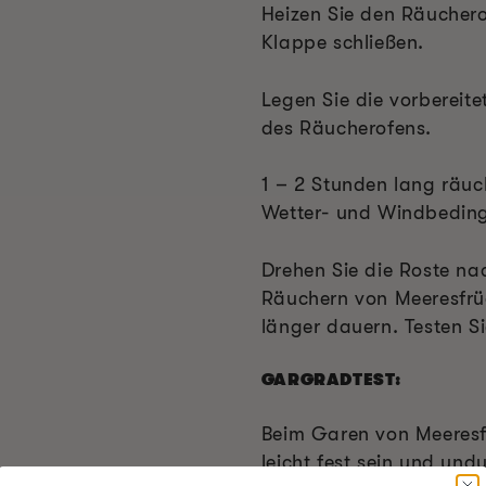
Heizen Sie den Räucherof
Klappe schließen.
Legen Sie die vorbereite
des Räucherofens.
1 – 2 Stunden lang räuc
Wetter- und Windbeding
Drehen Sie die Roste na
Räuchern von Meeresfrü
länger dauern. Testen S
GARGRADTEST:
Beim Garen von Meeresfr
leicht fest sein und und